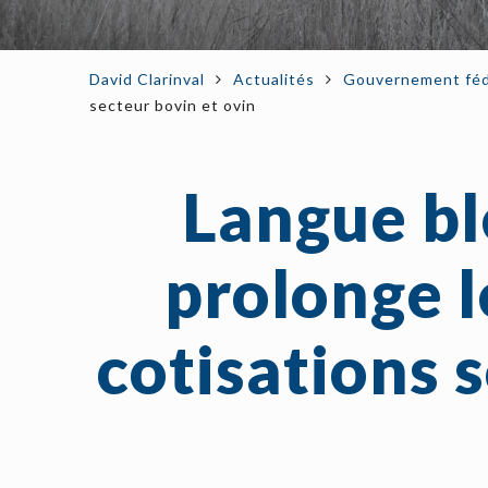
David Clarinval
Actualités
Gouvernement féd
secteur bovin et ovin
Langue ble
prolonge l
cotisations 