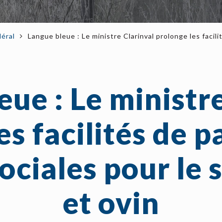
éral
Langue bleue : Le ministre Clarinval prolonge les facil
ue : Le ministr
es facilités de 
sociales pour le 
et ovin