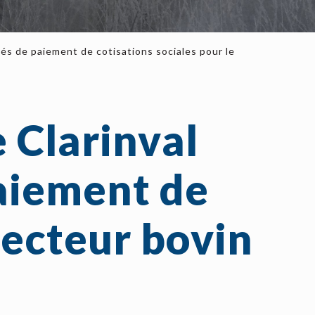
ités de paiement de cotisations sociales pour le
e Clarinval
paiement de
secteur bovin